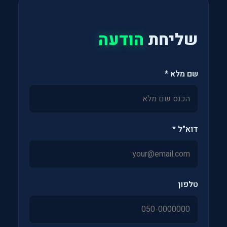
שליחת
הודעה
שם מלא *
דוא"ל *
טלפון